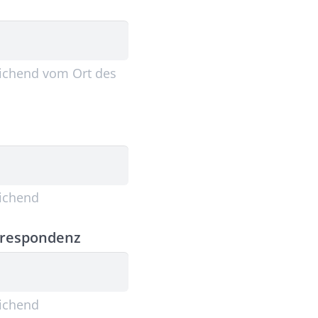
eichend vom Ort des
eichend
orrespondenz
eichend