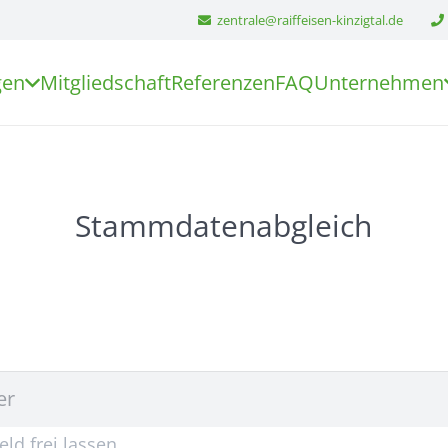
zentrale@raiffeisen-kinzigtal.de
gen
Mitgliedschaft
Referenzen
FAQ
Unternehmen
Stammdatenabgleich
ld frei lassen