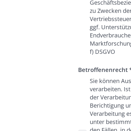
Geschäftsbezie
zu Zwecken der
Vertriebssteue
ggf. Unterstüt
Endverbraucher
Marktforschung.
f) DSGVO
Betroffenenrecht
Sie können Aus
verarbeiten. Is
der Verarbeitun
Berichtigung un
Verarbeitung es
unter bestimmt
den Fällen, in 