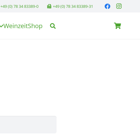
+49 (0) 78 34 83389-0
+49 (0) 78 34 83389-31
Weinzeit
Shop
Es befinden sich keine Produkte im Warenkorb.