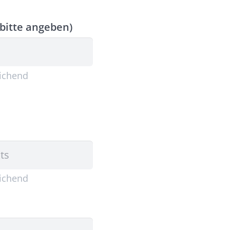
(bitte angeben)
eichend
eichend