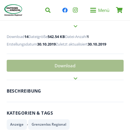
Menü
Download
14
Dateigröße
542.54 KB
Datei-Anzahl
1
Erstellungsdatum
30.10.2019
Zuletzt aktualisiert
30.10.2019
Download
BESCHREIBUNG
KATEGORIEN & TAGS
,
Anzeige
Grenzenlos Regional