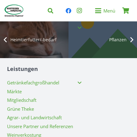
Menü
Heimtierfutter/-bedarf
Pflanzen
Leistungen
Getränkefachgroßhandel
Märkte
Mitgliedschaft
Grüne Theke
Agrar- und Landwirtschaft
Unsere Partner und Referenzen
Weinverkostung