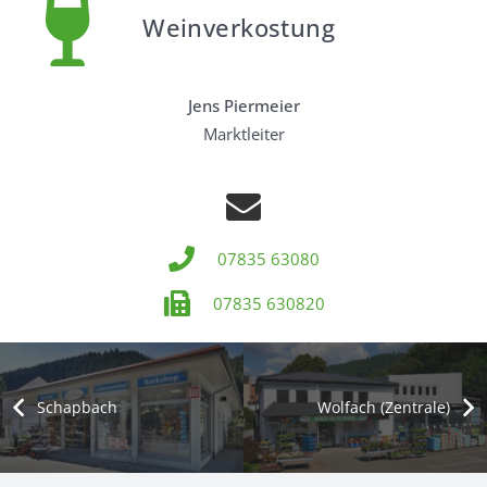
Weinverkostung
Jens Piermeier
Marktleiter
07835 63080
07835 630820
Schapbach
Wolfach (Zentrale)